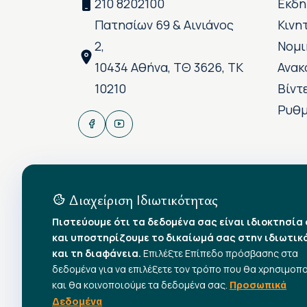
210 8202100
Εκδη
Πατησίων 69 & Αινιάνος
Κινη
2,
Νομι
10434 Αθήνα, ΤΘ 3626, ΤΚ
Ανακ
10210
Βίντ
Ρυθμ
Διαχείριση Ιδιωτικότητας
Πιστεύουμε ότι τα δεδομένα σας είναι ιδιοκτησία
και υποστηρίζουμε το δικαίωμά σας στην ιδιωτικ
και τη διαφάνεια.
Επιλέξτε Επίπεδο πρόσβασης στα
δεδομένα για να επιλέξετε τον τρόπο που θα χρησιμοπ
και θα κοινοποιούμε τα δεδομένα σας.
Προσωπικά
Δεδομένα