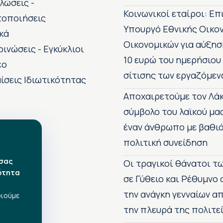
λώσεις -
Κοινωνικοί εταίροι: Ε
τοποιήσεις
Υπουργό Εθνικής Οικο
κά
Οικονομικών για αύξησ
οινώσεις - Εγκύκλιοι
10 ευρώ του ημερήσιου
εο
σίτισης των εργαζόμεν
ίσεις Ιδιωτικότητας
Αποχαιρετούμε τον Λάκ
σύμβολο του λαϊκού μα
έναν άνθρωπο με βαθιά
πολιτική συνείδηση
 σας
Οι τραγικοί θάνατοι 
ότητα
σε Γύθειο και Ρέθυμνο
την ανάγκη γενναίων 
οιούμε
την πλευρά της πολιτε