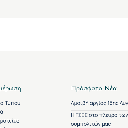
μέρωση
Πρόσφατα Νέα
ία Τύπου
Αμοιβή αργίας 15ης Αυ
κά
H ΓΣΕΕ στο πλευρό τω
ματείες
συμπολιτών μας