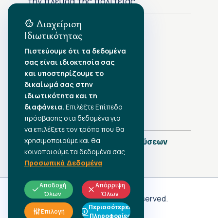
την πλευρά της πολιτείας
Διαχείριση
Ιδιωτικότητας
Αρχείο Δημοσιεύσεων
Πιστεύουμε ότι τα δεδομένα
σας είναι ιδιοκτησία σας
Αύγουστος 2026
•
και υποστηρίζουμε το
Ιούλιος 2026
•
δικαίωμά σας στην
Ιούνιος 2026
•
ιδιωτικότητα και τη
Μάιος 2026
•
Απρίλιος 2026
διαφάνεια.
•
Επιλέξτε Επίπεδο
Μάρτιος 2026
•
πρόσβασης στα δεδομένα για
να επιλέξετε τον τρόπο που θα
χρησιμοποιούμε και θα
Πλήρες Ημερολόγιο Δημοσιεύσεων
κοινοποιούμε τα δεδομένα σας.
Προσωπικά Δεδομένα
Αποδοχή
Απόρριψη
Όλων
Όλων
Γ.Σ.Ε.Ε
© 2026 All rights reserved.
Περισσότερες
ΠΡΟΣΩΠΙΚΑ ΔΕΔΟΜΕΝΑ
Επιλογή
Πληροφορίες