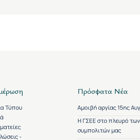
μέρωση
Πρόσφατα Νέα
ία Τύπου
Αμοιβή αργίας 15ης Αυ
κά
H ΓΣΕΕ στο πλευρό τω
ματείες
συμπολιτών μας
λώσεις -