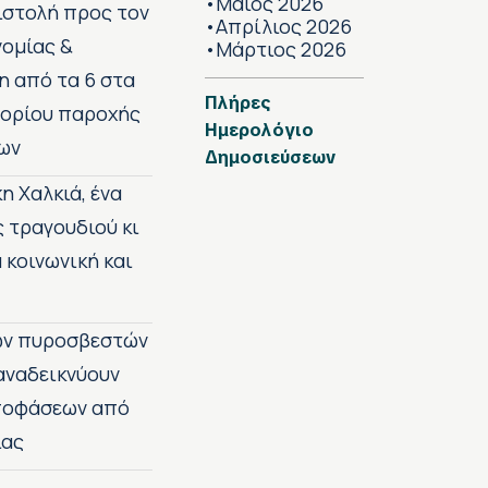
Μάιος 2026
•
πιστολή προς τον
Απρίλιος 2026
•
νομίας &
Μάρτιος 2026
•
η από τα 6 στα
Πλήρες
 ορίου παροχής
Ημερολόγιο
ων
Δημοσιεύσεων
η Χαλκιά, ένα
ς τραγουδιού κι
 κοινωνική και
των πυροσβεστών
 αναδεικνύουν
αποφάσεων από
ίας