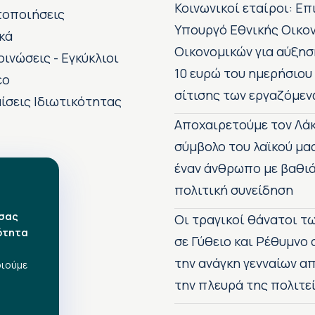
Κοινωνικοί εταίροι: Ε
τοποιήσεις
Υπουργό Εθνικής Οικο
κά
Οικονομικών για αύξησ
οινώσεις - Εγκύκλιοι
10 ευρώ του ημερήσιου
εο
σίτισης των εργαζόμεν
ίσεις Ιδιωτικότητας
Αποχαιρετούμε τον Λάκ
σύμβολο του λαϊκού μα
έναν άνθρωπο με βαθιά
πολιτική συνείδηση
 σας
Οι τραγικοί θάνατοι 
ότητα
σε Γύθειο και Ρέθυμνο
την ανάγκη γενναίων 
οιούμε
την πλευρά της πολιτε