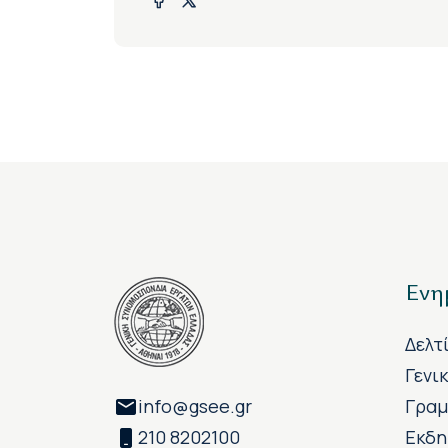
Ενη
Δελτ
Γενι
info@gsee.gr
Γραμ
210 8202100
Εκδη