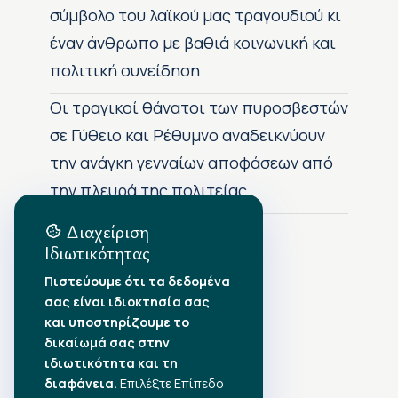
σύμβολο του λαϊκού μας τραγουδιού κι
έναν άνθρωπο με βαθιά κοινωνική και
πολιτική συνείδηση
Οι τραγικοί θάνατοι των πυροσβεστών
σε Γύθειο και Ρέθυμνο αναδεικνύουν
την ανάγκη γενναίων αποφάσεων από
την πλευρά της πολιτείας
Διαχείριση
Ιδιωτικότητας
Αρχείο Δημοσιεύσεων
Πιστεύουμε ότι τα δεδομένα
σας είναι ιδιοκτησία σας
Αύγουστος 2026
•
και υποστηρίζουμε το
Ιούλιος 2026
•
δικαίωμά σας στην
Ιούνιος 2026
•
ιδιωτικότητα και τη
Μάιος 2026
•
Απρίλιος 2026
διαφάνεια.
•
Επιλέξτε Επίπεδο