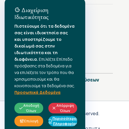
Διαχείριση
Ιδιωτικότητας
Αρχείο Δημοσιεύσεων
Πιστεύουμε ότι τα δεδομένα
σας είναι ιδιοκτησία σας
Αύγουστος 2026
•
και υποστηρίζουμε το
Ιούλιος 2026
•
δικαίωμά σας στην
Ιούνιος 2026
•
ιδιωτικότητα και τη
Μάιος 2026
•
Απρίλιος 2026
διαφάνεια.
•
Επιλέξτε Επίπεδο
Μάρτιος 2026
•
πρόσβασης στα δεδομένα για
να επιλέξετε τον τρόπο που θα
χρησιμοποιούμε και θα
Πλήρες Ημερολόγιο Δημοσιεύσεων
κοινοποιούμε τα δεδομένα σας.
Προσωπικά Δεδομένα
Αποδοχή
Απόρριψη
Όλων
Όλων
Γ.Σ.Ε.Ε
© 2026 All rights reserved.
Περισσότερες
ΠΡΟΣΩΠΙΚΑ ΔΕΔΟΜΕΝΑ
Επιλογή
Πληροφορίες