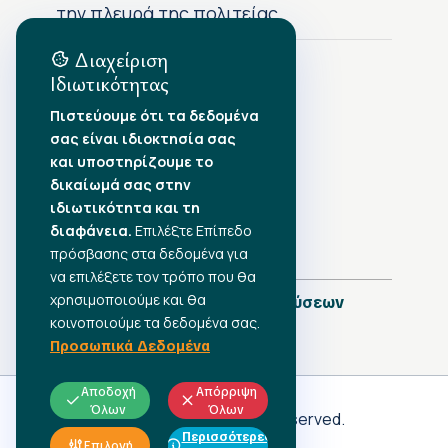
την πλευρά της πολιτείας
Διαχείριση
Ιδιωτικότητας
Αρχείο Δημοσιεύσεων
Πιστεύουμε ότι τα δεδομένα
σας είναι ιδιοκτησία σας
Αύγουστος 2026
•
και υποστηρίζουμε το
Ιούλιος 2026
•
δικαίωμά σας στην
Ιούνιος 2026
•
ιδιωτικότητα και τη
Μάιος 2026
•
Απρίλιος 2026
διαφάνεια.
•
Επιλέξτε Επίπεδο
Μάρτιος 2026
•
πρόσβασης στα δεδομένα για
να επιλέξετε τον τρόπο που θα
χρησιμοποιούμε και θα
Πλήρες Ημερολόγιο Δημοσιεύσεων
κοινοποιούμε τα δεδομένα σας.
Προσωπικά Δεδομένα
Αποδοχή
Απόρριψη
Όλων
Όλων
Γ.Σ.Ε.Ε
© 2026 All rights reserved.
Περισσότερες
ΠΡΟΣΩΠΙΚΑ ΔΕΔΟΜΕΝΑ
Επιλογή