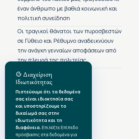
έναν άνθρωπο με βαθιά κοινωνική και
πολιτική συνείδηση
Οι τραγικοί θάνατοι των πυροσβεστών
σε Γύθειο και Ρέθυμνο αναδεικνύουν
την ανάγκη γενναίων αποφάσεων από
την πλευρά της πολιτείας
Διαχείριση
Ιδιωτικότητας
Αρχείο Δημοσιεύσεων
Πιστεύουμε ότι τα δεδομένα
σας είναι ιδιοκτησία σας
Αύγουστος 2026
•
και υποστηρίζουμε το
Ιούλιος 2026
•
δικαίωμά σας στην
Ιούνιος 2026
•
ιδιωτικότητα και τη
Μάιος 2026
•
Απρίλιος 2026
διαφάνεια.
•
Επιλέξτε Επίπεδο
Μάρτιος 2026
•
πρόσβασης στα δεδομένα για