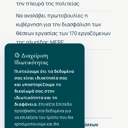
την πλευρά της πολιτείας
Να αναλάβει πρωτοβουλίες η
κυβέρνηση για την διασφάλιση των
θέσεων εργασίας των 170 εργαζόμενων
της αλυσίδας MERE
Διαχείριση
Ιδιωτικότητας
Αρχείο Δημοσιεύσεων
Πιστεύουμε ότι τα δεδομένα
σας είναι ιδιοκτησία σας
Αύγουστος 2026
•
και υποστηρίζουμε το
Ιούλιος 2026
•
δικαίωμά σας στην
Ιούνιος 2026
•
ιδιωτικότητα και τη
Μάιος 2026
•
Απρίλιος 2026
διαφάνεια.
•
Επιλέξτε Επίπεδο
Μάρτιος 2026
•
πρόσβασης στα δεδομένα για
να επιλέξετε τον τρόπο που θα
χρησιμοποιούμε και θα
Πλήρες Ημερολόγιο Δημοσιεύσεων