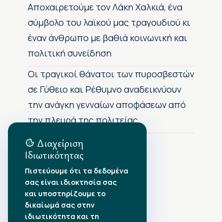
Αποχαιρετούμε τον Λάκη Χαλκιά, ένα
σύμβολο του λαϊκού μας τραγουδιού κι
έναν άνθρωπο με βαθιά κοινωνική και
πολιτική συνείδηση
Οι τραγικοί θάνατοι των πυροσβεστών
σε Γύθειο και Ρέθυμνο αναδεικνύουν
την ανάγκη γενναίων αποφάσεων από
την πλευρά της πολιτείας
Διαχείριση
Ιδιωτικότητας
Αρχείο Δημοσιεύσεων
Πιστεύουμε ότι τα δεδομένα
σας είναι ιδιοκτησία σας
Αύγουστος 2026
•
και υποστηρίζουμε το
Ιούλιος 2026
•
δικαίωμά σας στην
Ιούνιος 2026
•
ιδιωτικότητα και τη
Μάιος 2026
•