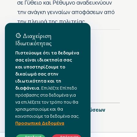
σε Γύθειο και Ρέθυμνο αναδεικνύουν
την ανάγκη γενναίων αποφάσεων από
την πλευρά της πολιτείας
Διαχείριση
Ιδιωτικότητας
Αρχείο Δημοσιεύσεων
Πιστεύουμε ότι τα δεδομένα
σας είναι ιδιοκτησία σας
Αύγουστος 2026
•
και υποστηρίζουμε το
Ιούλιος 2026
•
δικαίωμά σας στην
Ιούνιος 2026
•
ιδιωτικότητα και τη
Μάιος 2026
•
Απρίλιος 2026
διαφάνεια.
•
Επιλέξτε Επίπεδο
Μάρτιος 2026
•
πρόσβασης στα δεδομένα για
να επιλέξετε τον τρόπο που θα
χρησιμοποιούμε και θα
Πλήρες Ημερολόγιο Δημοσιεύσεων
κοινοποιούμε τα δεδομένα σας.
Προσωπικά Δεδομένα