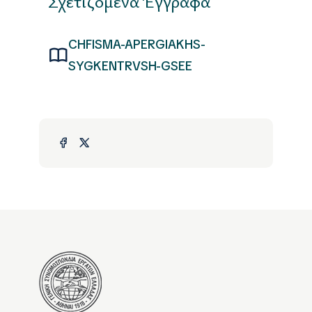
Σχετιζόμενα Έγγραφα
CHFISMA-APERGIAKHS-
SYGKENTRVSH-GSEE