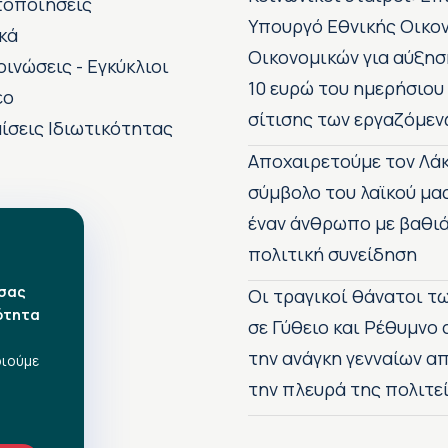
τοποιήσεις
Υπουργό Εθνικής Οικο
κά
Οικονομικών για αύξησ
οινώσεις - Εγκύκλιοι
10 ευρώ του ημερήσιου
εο
σίτισης των εργαζόμεν
ίσεις Ιδιωτικότητας
Αποχαιρετούμε τον Λάκ
σύμβολο του λαϊκού μα
έναν άνθρωπο με βαθιά
πολιτική συνείδηση
 σας
Οι τραγικοί θάνατοι 
ότητα
σε Γύθειο και Ρέθυμνο
την ανάγκη γενναίων 
οιούμε
την πλευρά της πολιτε