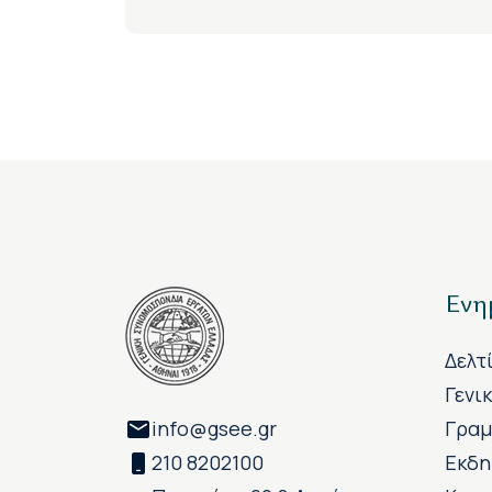
Ενη
Δελτ
Γενι
info@gsee.gr
Γραμ
210 8202100
Εκδη