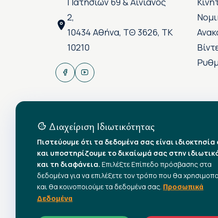
Πατησίων 69 & Αινιάνος
Κινη
2,
Νομι
10434 Αθήνα, ΤΘ 3626, ΤΚ
Ανακ
10210
Βίντ
Ρυθμ
Διαχείριση Ιδιωτικότητας
Πιστεύουμε ότι τα δεδομένα σας είναι ιδιοκτησία
και υποστηρίζουμε το δικαίωμά σας στην ιδιωτικ
και τη διαφάνεια.
Επιλέξτε Επίπεδο πρόσβασης στα
δεδομένα για να επιλέξετε τον τρόπο που θα χρησιμοπ
και θα κοινοποιούμε τα δεδομένα σας.
Προσωπικά
Δεδομένα