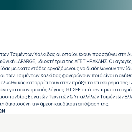
 των Τσιμέντων Χαλκίδας οι οποίοι έχουν προσφύγει στη Δ
θνική LAFARGE, ιδιοκτήτρια της ΑΓΕΤ ΗΡΑΚΛΗΣ. Οι αγωγές 
δας με εκατοντάδες εργαζόμενους να διαδηλώνουν την ίδι
ι των Τσιμέντων Χαλκίδας φανερώνουν ποιά είναι η αλήθει
ολυεθνικής καταρρίπτουν στην πράξη το επιχείρημα της LA
ένο για οικονομικούς λόγους. Η ΓΣΕΕ από την πρώτη στιγμ
μοσπονδίας Εργατών Τεχνιτών & Υπαλλήλων Τσιμέντων Ελλά
η δικαιοσύνη την άμεση και δίκαιη απόφασή της.
ΩΝ