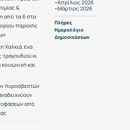
Απρίλιος 2026
•
νομίας &
Μάρτιος 2026
•
η από τα 6 στα
Πλήρες
 ορίου παροχής
Ημερολόγιο
ων
Δημοσιεύσεων
η Χαλκιά, ένα
ς τραγουδιού κι
 κοινωνική και
των πυροσβεστών
 αναδεικνύουν
αποφάσεων από
ίας