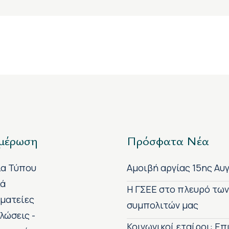
μέρωση
Πρόσφατα Νέα
ία Τύπου
Αμοιβή αργίας 15ης Αυ
κά
H ΓΣΕΕ στο πλευρό τω
ματείες
συμπολιτών μας
λώσεις -
Κοινωνικοί εταίροι: Ε