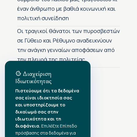
έναν άνθρωπο με βαθιά κοινωνική και
πολιτική συνείδηση
Οι τραγικοί θάνατοι των πυροσβεστών
σε Γύθειο και Ρέθυμνο αναδεικνύουν
την ανάγκη γενναίων αποφάσεων από
την πλευρά της πολιτείας
Διαχείριση
Ιδιωτικότητας
Αρχείο Δημοσιεύσεων
Πιστεύουμε ότι τα δεδομένα
σας είναι ιδιοκτησία σας
Αύγουστος 2026
•
και υποστηρίζουμε το
Ιούλιος 2026
•
δικαίωμά σας στην
Ιούνιος 2026
•
ιδιωτικότητα και τη
Μάιος 2026
•
Απρίλιος 2026
•
διαφάνεια.
Επιλέξτε Επίπεδο
Μάρτιος 2026
•
πρόσβασης στα δεδομένα για