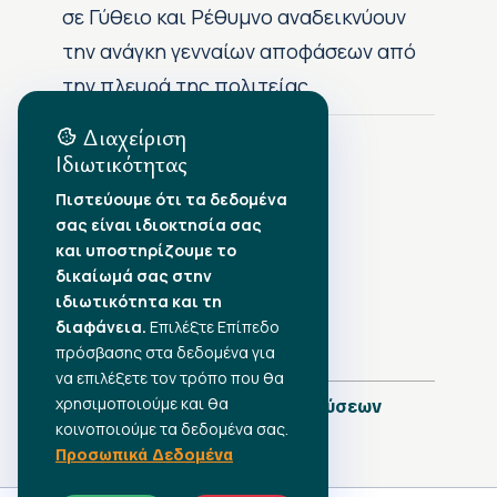
σε Γύθειο και Ρέθυμνο αναδεικνύουν
την ανάγκη γενναίων αποφάσεων από
την πλευρά της πολιτείας
Διαχείριση
Ιδιωτικότητας
Αρχείο Δημοσιεύσεων
Πιστεύουμε ότι τα δεδομένα
σας είναι ιδιοκτησία σας
Αύγουστος 2026
•
και υποστηρίζουμε το
Ιούλιος 2026
•
δικαίωμά σας στην
Ιούνιος 2026
•
ιδιωτικότητα και τη
Μάιος 2026
•
Απρίλιος 2026
•
διαφάνεια.
Επιλέξτε Επίπεδο
Μάρτιος 2026
•
πρόσβασης στα δεδομένα για
να επιλέξετε τον τρόπο που θα
χρησιμοποιούμε και θα
Πλήρες Ημερολόγιο Δημοσιεύσεων
κοινοποιούμε τα δεδομένα σας.
Προσωπικά Δεδομένα