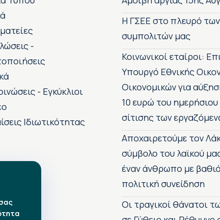
ία Τύπου
Αμοιβή αργίας 15ης Αυ
κά
H ΓΣΕΕ στο πλευρό τω
ματείες
συμπολιτών μας
λώσεις -
Κοινωνικοί εταίροι: Ε
τοποιήσεις
Υπουργό Εθνικής Οικο
κά
Οικονομικών για αύξησ
οινώσεις - Εγκύκλιοι
10 ευρώ του ημερήσιου
εο
σίτισης των εργαζόμεν
ίσεις Ιδιωτικότητας
Αποχαιρετούμε τον Λάκ
σύμβολο του λαϊκού μα
έναν άνθρωπο με βαθιά
πολιτική συνείδηση
 σας
Οι τραγικοί θάνατοι 
ότητα
σε Γύθειο και Ρέθυμνο