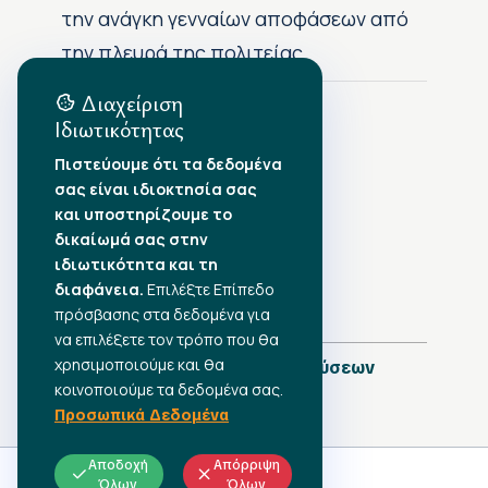
την ανάγκη γενναίων αποφάσεων από
την πλευρά της πολιτείας
Διαχείριση
Ιδιωτικότητας
Αρχείο Δημοσιεύσεων
Πιστεύουμε ότι τα δεδομένα
σας είναι ιδιοκτησία σας
Αύγουστος 2026
•
και υποστηρίζουμε το
Ιούλιος 2026
•
δικαίωμά σας στην
Ιούνιος 2026
•
ιδιωτικότητα και τη
Μάιος 2026
•
Απρίλιος 2026
διαφάνεια.
•
Επιλέξτε Επίπεδο
Μάρτιος 2026
•
πρόσβασης στα δεδομένα για
να επιλέξετε τον τρόπο που θα
χρησιμοποιούμε και θα
Πλήρες Ημερολόγιο Δημοσιεύσεων
κοινοποιούμε τα δεδομένα σας.
Προσωπικά Δεδομένα
Αποδοχή
Απόρριψη
Όλων
Όλων