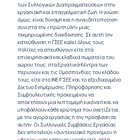
των Συλλογικών Διαπραγματεύσεων στην
εργασιακή και επαγγελματική ζωή. Η γνώση,
όμως, είναι δύναμη και η συνειδητοποίηση
συνιστά την «πρώτη ύλη» μιας
τεκμηριωμένης διεκδίκησης. Σε αυτή την
κατεύθυνση, η ΓΣΕΕ καλεί όλους τους
πολίτες να απευθύνουν είτε στα
επιχειρησιακά και κλαδικά σωματεία του
χώρου τους, στα Εργατικά Κέντρα των
περιοχών και τις Ομοσπονδίες του κλάδου
τους, είτε στο ΙΝΕ/ΓΣΕΕ και το εξειδικευμένο
Δίκτυο Ενημέρωσης, Πληροφόρησης και
Συμβουλευτικής προκειμένου να
αποκτήσουν μια λεπτομερή εικόνα ή και να
υποβάλλουν κάθε ερώτημα που σχετίζεται
με την αγορά εργασίας ή την πρόσβαση σε
αυτήν. Οι Συλλογικές Συμβάσεις Εργασίας
δεν αποτελούν «συντεχνιακό προνόμιο» ή
«φετίχ» μιας κάποιας μικρής ελίτ, αλλά