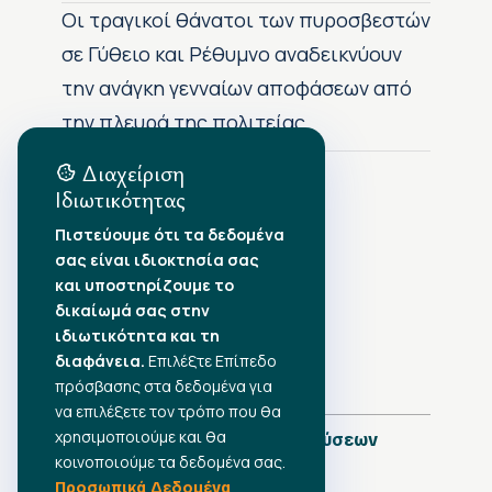
Οι τραγικοί θάνατοι των πυροσβεστών
σε Γύθειο και Ρέθυμνο αναδεικνύουν
την ανάγκη γενναίων αποφάσεων από
την πλευρά της πολιτείας
Διαχείριση
Ιδιωτικότητας
Αρχείο Δημοσιεύσεων
Πιστεύουμε ότι τα δεδομένα
σας είναι ιδιοκτησία σας
Αύγουστος 2026
•
και υποστηρίζουμε το
Ιούλιος 2026
•
δικαίωμά σας στην
Ιούνιος 2026
•
ιδιωτικότητα και τη
Μάιος 2026
•
Απρίλιος 2026
•
διαφάνεια.
Επιλέξτε Επίπεδο
Μάρτιος 2026
•
πρόσβασης στα δεδομένα για
να επιλέξετε τον τρόπο που θα
χρησιμοποιούμε και θα
Πλήρες Ημερολόγιο Δημοσιεύσεων
κοινοποιούμε τα δεδομένα σας.
Προσωπικά Δεδομένα