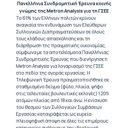
Πανελλήνια Συνδρομητική Έρευνα κοινής
γνώμης της Metron Analysis για τη ΓΣΕΕ
Το 61% των Ελλήνων πολιτών κρίνουν
αναγκαία την ενδυνάμωση των Ελεύθερων
Συλλογικών Διαπραγματεύσεων σε όλους
τους κλάδους απασχόλησης και τη
διάρθρωση της πραγματικής οικονομίας,
σύμφωνα με τα αποτελέσματα Πανελλήνιας
Συνδρομητικής Έρευνας που διενήργησε η
Metron Analysis για λογαριασμό της ΓΣΕΕ
στο πεδίο της αγοράς εργασίας. Η
Τηλεφωνική Έρευνα πραγματοποιήθηκε σε
σταθμισμένο δείγμα (φύλο, ηλικία, ψήφο
στις τελευταίες βουλευτικές εκλογές) 1.205
ατόμων ηλικίας από 18 και άνω. Η ενίσχυση
του θεσμού των Συλλογικών Συμβάσεων
Εργασίας καταγράφεται ως ευρεία
πλειοψηφική άποψη σε όλες τις επιμέρους
κατηγορίες ανάλογα με την ιδεολογική