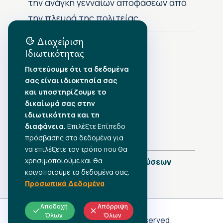
την ανάγκη γενναίων αποφάσεων από
την πλευρά της πολιτείας
Διαχείριση
Ιδιωτικότητας
Αρχείο Δημοσιεύσεων
Πιστεύουμε ότι τα δεδομένα
σας είναι ιδιοκτησία σας
Αύγουστος 2026
•
και υποστηρίζουμε το
Ιούλιος 2026
•
δικαίωμά σας στην
Ιούνιος 2026
•
ιδιωτικότητα και τη
Μάιος 2026
•
Απρίλιος 2026
διαφάνεια.
•
Επιλέξτε Επίπεδο
Μάρτιος 2026
•
πρόσβασης στα δεδομένα για
να επιλέξετε τον τρόπο που θα
χρησιμοποιούμε και θα
Πλήρες Ημερολόγιο Δημοσιεύσεων
κοινοποιούμε τα δεδομένα σας.
Προσωπικά Δεδομένα
Αποδοχή
Απόρριψη
Όλων
Όλων
Γ.Σ.Ε.Ε
© 2026 All rights reserved.