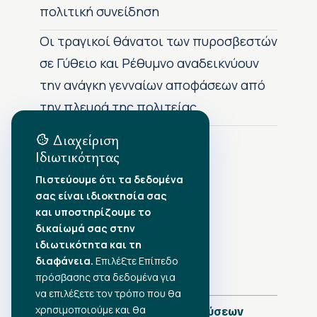
πολιτική συνείδηση
Οι τραγικοί θάνατοι των πυροσβεστών
σε Γύθειο και Ρέθυμνο αναδεικνύουν
την ανάγκη γενναίων αποφάσεων από
την πλευρά της πολιτείας
Διαχείριση
Ιδιωτικότητας
Αρχείο Δημοσιεύσεων
Πιστεύουμε ότι τα δεδομένα
σας είναι ιδιοκτησία σας
Αύγουστος 2026
•
και υποστηρίζουμε το
Ιούλιος 2026
•
δικαίωμά σας στην
Ιούνιος 2026
•
ιδιωτικότητα και τη
Μάιος 2026
•
Απρίλιος 2026
διαφάνεια.
•
Επιλέξτε Επίπεδο
Μάρτιος 2026
•
πρόσβασης στα δεδομένα για
να επιλέξετε τον τρόπο που θα
χρησιμοποιούμε και θα
Πλήρες Ημερολόγιο Δημοσιεύσεων