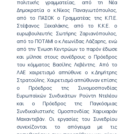
πολιτικής γραμματείας, από τη Νέα
Δημοκρατία ο κ.Νίκος Παναγιωτόπουλος,
από το ΠΑΣΟΚ ο Γραμματέας της Κ.Π.Ε.
Στέφανος Ξεκαλάκης, από το Κ.Κ.Ε. ο
ευρωβουλευτής Σωτήρης Ζαριανόπουλος,
από το ΠΟΤΑΜΙ ο κ.Λεωνίδας Λάζαρης, ενώ
από την Ένωση Κεντρώων το παρόν έδωσε
και μίλησε στους συνέδρους ο Πρόεδρος
του κόμματος Βασίλης Λεβέντης. Από το
ΛΑΕ χαιρετισμό απηύθυνε ο κ.Δημήτρης
Στρατούλης. Χαιρετισμό απηύθυναν επίσης
ο Πρόεδρος της Συνομοσπονδίας
Ευρωπαϊκών Συνδικάτων Ρούντη Ντελέου
και ο Πρόεδρος της Παγκόσμιας
Συνδικαλιστικής Ομοσπονδίας Χαριχαράν
Μαχαντεβάν. Οι εργασίες του Συνεδρίου
συνεχίζονται το απόγευμα με τις