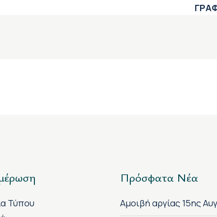
ΓΡΑΦ
μέρωση
Πρόσφατα Νέα
ία Τύπου
Αμοιβή αργίας 15ης Αυ