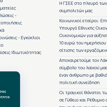
κά
H ΓΣΕΕ στο πλευρό τω
ματείες
συμπολιτών μας
λώσεις -
Κοινωνικοί εταίροι: Ε
τοποιήσεις
Υπουργό Εθνικής Οικο
κά
Οικονομικών για αύξησ
οινώσεις - Εγκύκλιοι
10 ευρώ του ημερήσιου
εο
σίτισης των εργαζόμεν
ίσεις Ιδιωτικότητας
Αποχαιρετούμε τον Λάκ
σύμβολο του λαϊκού μα
έναν άνθρωπο με βαθιά
πολιτική συνείδηση
 σας
Οι τραγικοί θάνατοι 
ότητα
σε Γύθειο και Ρέθυμνο