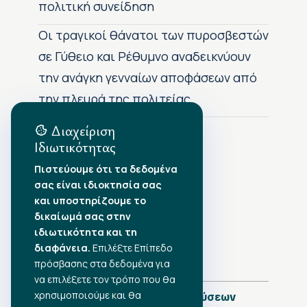
πολιτική συνείδηση
Οι τραγικοί θάνατοι των πυροσβεστών
σε Γύθειο και Ρέθυμνο αναδεικνύουν
την ανάγκη γενναίων αποφάσεων από
την πλευρά της πολιτείας
Διαχείριση
Ιδιωτικότητας
Αρχείο Δημοσιεύσεων
Πιστεύουμε ότι τα δεδομένα
σας είναι ιδιοκτησία σας
Αύγουστος 2026
•
και υποστηρίζουμε το
Ιούλιος 2026
•
δικαίωμά σας στην
Ιούνιος 2026
•
ιδιωτικότητα και τη
Μάιος 2026
•
Απρίλιος 2026
•
διαφάνεια.
Επιλέξτε Επίπεδο
Μάρτιος 2026
•
πρόσβασης στα δεδομένα για
να επιλέξετε τον τρόπο που θα
χρησιμοποιούμε και θα
Πλήρες Ημερολόγιο Δημοσιεύσεων