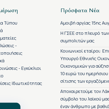
μέρωση
Πρόσφατα Νέα
ία Τύπου
Αμοιβή αργίας 15ης Αυ
κά
H ΓΣΕΕ στο πλευρό τω
ματείες
συμπολιτών μας
λώσεις -
Κοινωνικοί εταίροι: Ε
τοποιήσεις
Υπουργό Εθνικής Οικο
κά
Οικονομικών για αύξησ
οινώσεις - Εγκύκλιοι
10 ευρώ του ημερήσιου
εο
σίτισης των εργαζόμεν
ίσεις Ιδιωτικότητας
Αποχαιρετούμε τον Λάκ
σύμβολο του λαϊκού μα
έναν άνθρωπο με βαθιά