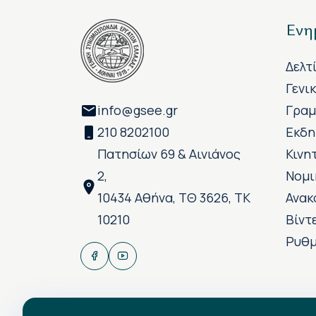
Ενη
Δελτ
Γενι
info@gsee.gr
Γραμ
210 8202100
Εκδη
Πατησίων 69 & Αινιάνος
Κινη
2,
Νομι
10434 Αθήνα, ΤΘ 3626, ΤΚ
Ανακ
10210
Βίντ
Ρυθμ