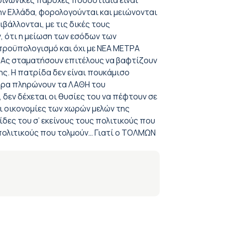
κοινωνικές παροχές ποσοστιαία είναι
ην Ελλάδα, φορολογούνται και μειώνονται
άλλονται, με τις δικές τους
ν, ότι η μείωση των εσόδων των
 προϋπολογισμό και όχι με ΝΕΑ ΜΕΤΡΑ
ς. Ας σταματήσουν επιτέλους να βαφτίζουν
ς. Η πατρίδα δεν είναι πουκάμισο
ώρα πληρώνουν τα ΛΑΘΗ του
δεν δέχεται οι θυσίες του να πέφτουν σε
οι οικονομίες των χωρών μελών της
δες του σ’ εκείνους τους πολιτικούς που
 πολιτικούς που τολμούν… Γιατί ο ΤΟΛΜΩΝ