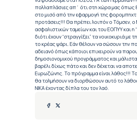
να φθάσουμε στα ΠΟΣΟΣΤΑ των Γερμανών!!! Ξ
πολλαπλάσιες απ΄ ότι στη χώρα μας όπως ξε
στο μισό από την εφαρμογή της φορομπηχτικ
προτάσεις!!! Θα πρέπει λοιπόν ο Τόμσεν, ο 
ασφαλιστικών ταμείων και του ΕΟΠΥΥ και η
διότι έχουν “στραγγίξει” τα νοικοκυριά με
το κρέας ψάρι. Εάν θέλουν να σώσουν την π
αδειανό όπως κάποιοι επιχειρούν να παρο
δημοσιονομικού προγράμματος και μάλιστα μ
βαρέλι δίχως πάτο και δεν δέχεται να αποτε
Ευρωζώνης. Το πρόγραμμα είναι λάθος!!! Το
θα τολμήσουν να διορθώσουν αυτό το λάθος
ΝΙΚΑ έχοντας δίπλα του τον λαό.