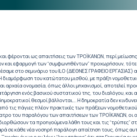
και φέρονται ως απαιτήσεις των ΤΡΟΪΚΑΝΩΝ, περί μείωση
ων και εφαρμογή των “συμφωνηθέντων” προχωρήσουν, τότε 
σαμε στο σεμινάριο του ILO (ΔΙΕΘΝΕΣ ΓΡΑΦΕΙΟ ΕΡΓΑΣΙΑΣ) α
 Η διαμόρφωση του κατώτατου μισθού, με πράξη νομοθετικ
και αρχαία ονομασία, όπως άλλοι μηχανισμοί, αποτελεί πρ
ατάργηση ενός βασικού συστατικού της, του διαλόγου, και 
δημοκρατικοί θεσμοί βάλλονται…. Η δημοκρατία δεν κινδυνεύ
 από τις πάγιες πλέον πρακτικές των πράξεων νομοθετικού
έατρο του παραλόγου των απαιτήσεων των ΤΡΟΪΚΑΝΩΝ, οι ο
διορθώσουν τα προηγούμενα λάθη τους και τις “τρύπες” στ
ρά σε κάθε νέα νοσηρή παράλογη απαίτηση τους, όπως αυτ