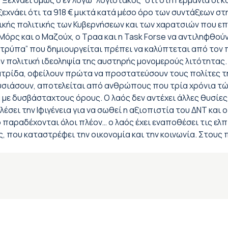
εχνάει όμως ο εν λόγω “λογιστάκος” ότι στη Γερμανία οι 
χνάει ότι τα 918 € μικτά κατά μέσο όρο των συντάξεων στ
ής πολιτικής των Κυβερνήσεων και των χαρατσιών που επιβ
Μόρς και ο Μαζούχ, ο Τραα και η Task Forse να αντιληφθού
 “τρύπα” που δημιουργείται πρέπει να καλύπτεται από τον
 την πολιτική ιδεοληψία της αυστηρής μονομερούς λιτότητα
ατρίδα, οφείλουν πρώτα να προστατεύσουν τους πολίτες τη
υσιάσουν, αποτελείται από ανθρώπους που τρία χρόνια τ
ε δυσβάσταχτους όρους. Ο λαός δεν αντέχει άλλες θυσίες, 
λέσει την Ιφιγένεια για να σωθεί η αξιοπιστία του ΔΝΤ και 
 παραδέχονται όλοι πλέον… ο λαός έχει εναποθέσει τις ελπί
, που καταστρέφει την οικονομία και την κοινωνία. Στους