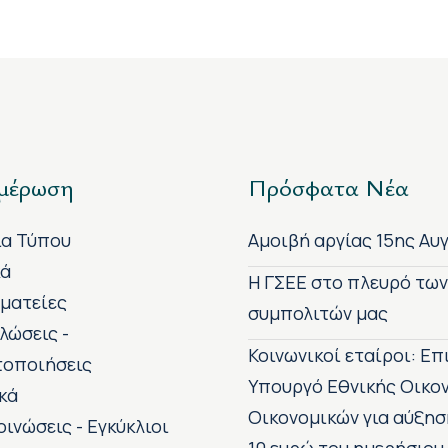
μέρωση
Πρόσφατα Νέα
ία Τύπου
Αμοιβή αργίας 15ης Αυ
κά
H ΓΣΕΕ στο πλευρό τω
ματείες
συμπολιτών μας
λώσεις -
Κοινωνικοί εταίροι: Ε
τοποιήσεις
Υπουργό Εθνικής Οικο
κά
Οικονομικών για αύξησ
οινώσεις - Εγκύκλιοι