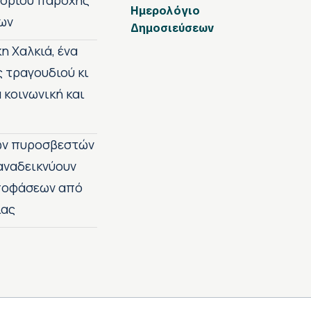
 ορίου παροχής
Ημερολόγιο
ων
Δημοσιεύσεων
η Χαλκιά, ένα
ς τραγουδιού κι
 κοινωνική και
των πυροσβεστών
 αναδεικνύουν
αποφάσεων από
ίας