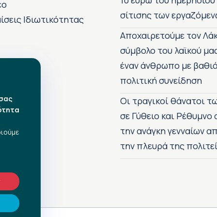
10 ευρώ του ημερήσιου
εο
σίτισης των εργαζόμεν
ίσεις Ιδιωτικότητας
Αποχαιρετούμε τον Λάκ
σύμβολο του λαϊκού μα
έναν άνθρωπο με βαθιά
πολιτική συνείδηση
 σας
Οι τραγικοί θάνατοι 
ότητα
σε Γύθειο και Ρέθυμνο
την ανάγκη γενναίων 
οιούμε
την πλευρά της πολιτε
ν