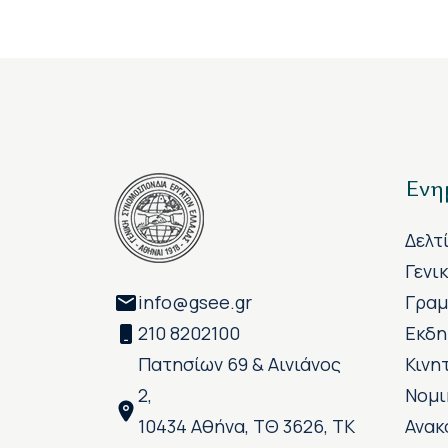
Ενη
Δελτ
Γενι
info@gsee.gr
Γραμ
210 8202100
Εκδη
Πατησίων 69 & Αινιάνος
Κινη
2,
Νομι
10434 Αθήνα, ΤΘ 3626, ΤΚ
Ανακ