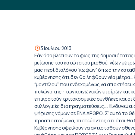
3 Ιουλίου 2013
Εάν όσα βλέπουν το φως της δημοσιότητας 
μείωσης του κατώτατου μισθού, νέων μέτρ
μας περί διαλόγου “κωφών” όπως την καταθέ
κυβέρνησης ότι δεν θα ληφθούν νέα μέτρα…
“μοντέλου” που ενδεχομένως να αποκτήσει 
πυλώνα της - των κοινωνικών εταίρων και κ
επικρατούν τριτοκοσμικές συνθήκες και οι 
συλλογικές διαπραγματεύσεις…. Κινδυνεύει
ψήφισης νόμων σε ΕΝΑ ΑΡΘΡΟ. Σ’ αυτό το θ
προαπαιτούμενα, πιστεύοντας ότι έτσι θα 
Κυβέρνησης οφείλουν να αντισταθούν σθενα