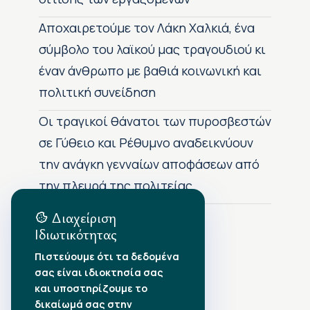
Αποχαιρετούμε τον Λάκη Χαλκιά, ένα
σύμβολο του λαϊκού μας τραγουδιού κι
έναν άνθρωπο με βαθιά κοινωνική και
πολιτική συνείδηση
Οι τραγικοί θάνατοι των πυροσβεστών
σε Γύθειο και Ρέθυμνο αναδεικνύουν
την ανάγκη γενναίων αποφάσεων από
την πλευρά της πολιτείας
Διαχείριση
Ιδιωτικότητας
Αρχείο Δημοσιεύσεων
Πιστεύουμε ότι τα δεδομένα
σας είναι ιδιοκτησία σας
Αύγουστος 2026
•
και υποστηρίζουμε το
Ιούλιος 2026
•
δικαίωμά σας στην
Ιούνιος 2026
•