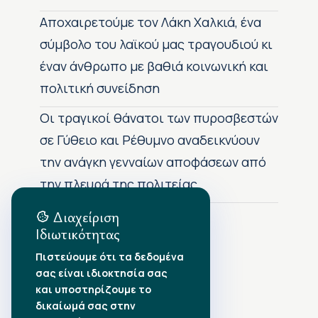
Αποχαιρετούμε τον Λάκη Χαλκιά, ένα
σύμβολο του λαϊκού μας τραγουδιού κι
έναν άνθρωπο με βαθιά κοινωνική και
πολιτική συνείδηση
Οι τραγικοί θάνατοι των πυροσβεστών
σε Γύθειο και Ρέθυμνο αναδεικνύουν
την ανάγκη γενναίων αποφάσεων από
την πλευρά της πολιτείας
Διαχείριση
Ιδιωτικότητας
Αρχείο Δημοσιεύσεων
Πιστεύουμε ότι τα δεδομένα
σας είναι ιδιοκτησία σας
Αύγουστος 2026
•
και υποστηρίζουμε το
Ιούλιος 2026
•
δικαίωμά σας στην
Ιούνιος 2026
•