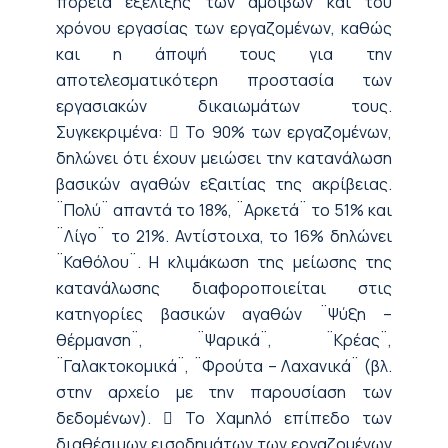
πορεία εξέλιξης των αμοιβών και του
χρόνου εργασίας των εργαζομένων, καθώς
και η άποψή τους για την
αποτελεσματικότερη προστασία των
εργασιακών δικαιωμάτων τους.
Συγκεκριμένα:  Το 90% των εργαζομένων,
δηλώνει ότι έχουν μειώσει την κατανάλωση
βασικών αγαθών εξαιτίας της ακρίβειας.
¨Πολύ¨ απαντά το 18%, ¨Αρκετά¨ το 51% και
¨Λίγο¨ το 21%. Αντίστοιχα, το 16% δηλώνει
¨Καθόλου¨. Η κλιμάκωση της μείωσης της
κατανάλωσης διαφοροποιείται στις
κατηγορίες βασικών αγαθών ¨Ψύξη –
θέρμανση¨, ¨Ψαρικά¨, ¨Κρέας¨,
¨Γαλακτοκομικά¨, ¨Φρούτα – Λαχανικά¨ (βλ.
στην αρχείο με την παρουσίαση των
δεδομένων).  Το Χαμηλό επίπεδο των
διαθέσιμων εισοδημάτων των εργαζομένων