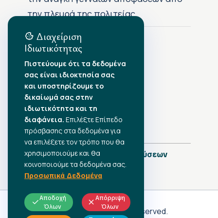
την πλευρά της πολιτείας
Διαχείριση
Ιδιωτικότητας
Αρχείο Δημοσιεύσεων
Πιστεύουμε ότι τα δεδομένα
σας είναι ιδιοκτησία σας
Αύγουστος 2026
•
και υποστηρίζουμε το
Ιούλιος 2026
•
δικαίωμά σας στην
Ιούνιος 2026
•
ιδιωτικότητα και τη
Μάιος 2026
•
Απρίλιος 2026
διαφάνεια.
•
Επιλέξτε Επίπεδο
Μάρτιος 2026
•
πρόσβασης στα δεδομένα για
να επιλέξετε τον τρόπο που θα
χρησιμοποιούμε και θα
Πλήρες Ημερολόγιο Δημοσιεύσεων
κοινοποιούμε τα δεδομένα σας.
Προσωπικά Δεδομένα
Αποδοχή
Απόρριψη
Όλων
Όλων
Γ.Σ.Ε.Ε
© 2026 All rights reserved.