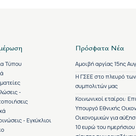
μέρωση
Πρόσφατα Νέα
ία Τύπου
Αμοιβή αργίας 15ης Αυ
κά
H ΓΣΕΕ στο πλευρό τω
ματείες
συμπολιτών μας
λώσεις -
Κοινωνικοί εταίροι: Ε
τοποιήσεις
Υπουργό Εθνικής Οικο
κά
Οικονομικών για αύξησ
οινώσεις - Εγκύκλιοι
10 ευρώ του ημερήσιου
εο