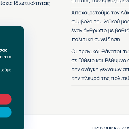
σίτισης των εργαζόμεν
ίσεις Ιδιωτικότητας
Αποχαιρετούμε τον Λάκ
σύμβολο του λαϊκού μα
έναν άνθρωπο με βαθιά
πολιτική συνείδηση
 σας
Οι τραγικοί θάνατοι 
ότητα
σε Γύθειο και Ρέθυμνο
την ανάγκη γενναίων 
οιούμε
την πλευρά της πολιτε
ν
ΠΡΟΣΩΠΙΚΑ ΔΕΔΟ