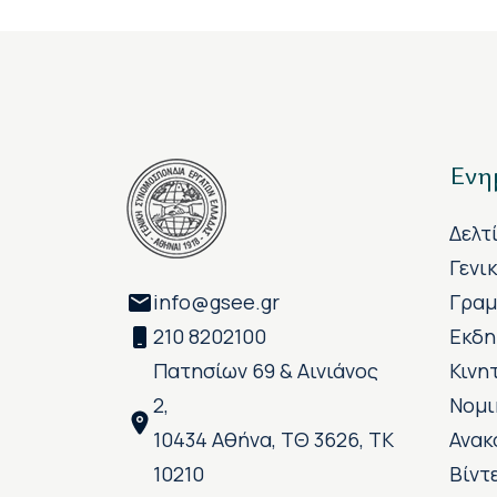
Ενη
Δελτ
Γενι
info@gsee.gr
Γραμ
210 8202100
Εκδη
Πατησίων 69 & Αινιάνος
Κινη
2,
Νομι
10434 Αθήνα, ΤΘ 3626, ΤΚ
Ανακ
10210
Βίντ