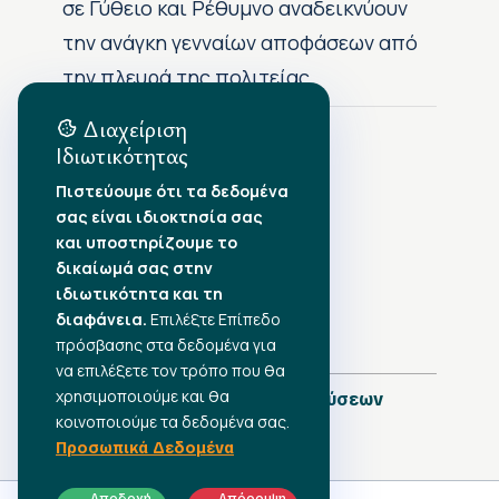
σε Γύθειο και Ρέθυμνο αναδεικνύουν
την ανάγκη γενναίων αποφάσεων από
την πλευρά της πολιτείας
Διαχείριση
Ιδιωτικότητας
Αρχείο Δημοσιεύσεων
Πιστεύουμε ότι τα δεδομένα
σας είναι ιδιοκτησία σας
Αύγουστος 2026
•
και υποστηρίζουμε το
Ιούλιος 2026
•
δικαίωμά σας στην
Ιούνιος 2026
•
ιδιωτικότητα και τη
Μάιος 2026
•
Απρίλιος 2026
•
διαφάνεια.
Επιλέξτε Επίπεδο
Μάρτιος 2026
•
πρόσβασης στα δεδομένα για
να επιλέξετε τον τρόπο που θα
χρησιμοποιούμε και θα
Πλήρες Ημερολόγιο Δημοσιεύσεων
κοινοποιούμε τα δεδομένα σας.
Προσωπικά Δεδομένα
Αποδοχή
Απόρριψη