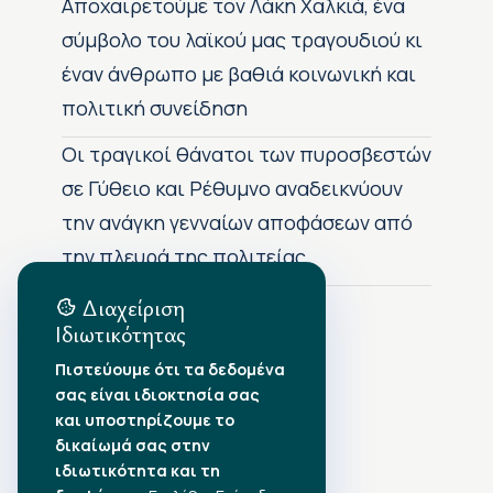
Αποχαιρετούμε τον Λάκη Χαλκιά, ένα
σύμβολο του λαϊκού μας τραγουδιού κι
έναν άνθρωπο με βαθιά κοινωνική και
πολιτική συνείδηση
Οι τραγικοί θάνατοι των πυροσβεστών
σε Γύθειο και Ρέθυμνο αναδεικνύουν
την ανάγκη γενναίων αποφάσεων από
την πλευρά της πολιτείας
Διαχείριση
Ιδιωτικότητας
Αρχείο Δημοσιεύσεων
Πιστεύουμε ότι τα δεδομένα
σας είναι ιδιοκτησία σας
Αύγουστος 2026
•
και υποστηρίζουμε το
Ιούλιος 2026
•
δικαίωμά σας στην
Ιούνιος 2026
•
ιδιωτικότητα και τη
Μάιος 2026
•