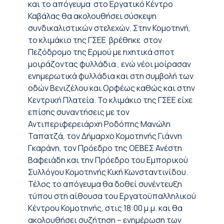
και το απόγευμα στο Εργατικό Κέντρο
Καβάλας θα ακολουθήσει σύσκεψη
συνδικαλιστικών στελεχών. Στην Κομοτηνή,
το κλιμάκιο της ΓΣΕΕ βρέθηκε στον
Πεζόδρομο της Ερμού με ηχητικά σποτ
μοιράζοντας φυλλάδια , ενώ νέοι μοίρασαν
ενημερωτικά φυλλάδια και στη συμβολή των
οδών Βενιζέλου και Ορφέως καθώς και στην
Κεντρική Πλατεία. Το κλιμάκιο της ΓΣΕΕ είχε
επίσης συναντήσεις με τον
Αντιπεριφερειάρχη Ροδόπης Μανώλη
Ταπατζά, τον Δήμαρχο Κομοτηνής Γιάννη
Γκαράνη, τον Πρόεδρο της ΟΕΒΕΣ Ανέστη
Βαφειάδη και την Πρόεδρο του Εμπορικού
Συλλόγου Κομοτηνής Κική Κωνσταντινίδου.
Τέλος το απόγευμα θα δοθεί συνέντευξη
τύπου στη αίθουσα του Εργατοϋπαλληλικού
Κέντρου Κομοτηνής, στις 18:00 μ.μ. και θα
ακολουθήσει συζήτηση – ενημέρωση των