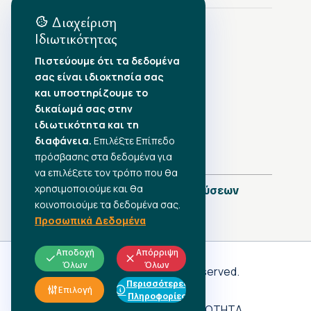
Διαχείριση
Ιδιωτικότητας
Αρχείο Δημοσιεύσεων
Πιστεύουμε ότι τα δεδομένα
σας είναι ιδιοκτησία σας
Αύγουστος 2026
•
και υποστηρίζουμε το
Ιούλιος 2026
•
δικαίωμά σας στην
Ιούνιος 2026
•
ιδιωτικότητα και τη
Μάιος 2026
•
Απρίλιος 2026
•
διαφάνεια.
Επιλέξτε Επίπεδο
Μάρτιος 2026
•
πρόσβασης στα δεδομένα για
να επιλέξετε τον τρόπο που θα
χρησιμοποιούμε και θα
Πλήρες Ημερολόγιο Δημοσιεύσεων
κοινοποιούμε τα δεδομένα σας.
Προσωπικά Δεδομένα
Αποδοχή
Απόρριψη
Όλων
Όλων
Γ.Σ.Ε.Ε
© 2026 All rights reserved.
Περισσότερες
ΠΡΟΣΩΠΙΚΑ ΔΕΔΟΜΕΝΑ
Επιλογή
Πληροφορίες
ΑΔΗΛΩΤΗ ΕΡΓΑΣΙΑ
ΠΡΟΣΒΑΣΙΜΟΤΗΤΑ