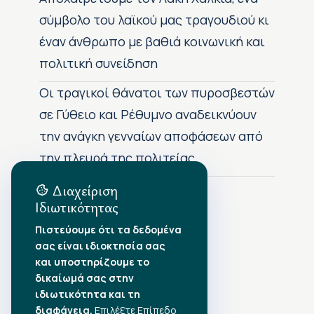
σύμβολο του λαϊκού μας τραγουδιού κι
έναν άνθρωπο με βαθιά κοινωνική και
πολιτική συνείδηση
Οι τραγικοί θάνατοι των πυροσβεστών
σε Γύθειο και Ρέθυμνο αναδεικνύουν
την ανάγκη γενναίων αποφάσεων από
την πλευρά της πολιτείας
Διαχείριση
Ιδιωτικότητας
Αρχείο Δημοσιεύσεων
Πιστεύουμε ότι τα δεδομένα
σας είναι ιδιοκτησία σας
Αύγουστος 2026
•
και υποστηρίζουμε το
Ιούλιος 2026
•
δικαίωμά σας στην
Ιούνιος 2026
•
ιδιωτικότητα και τη
Μάιος 2026
•
Απρίλιος 2026
•
διαφάνεια.
Επιλέξτε Επίπεδο