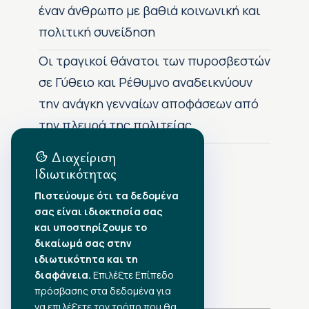
έναν άνθρωπο με βαθιά κοινωνική και
πολιτική συνείδηση
Οι τραγικοί θάνατοι των πυροσβεστών
σε Γύθειο και Ρέθυμνο αναδεικνύουν
την ανάγκη γενναίων αποφάσεων από
την πλευρά της πολιτείας
Διαχείριση
Ιδιωτικότητας
Αρχείο Δημοσιεύσεων
Πιστεύουμε ότι τα δεδομένα
σας είναι ιδιοκτησία σας
Αύγουστος 2026
•
και υποστηρίζουμε το
Ιούλιος 2026
•
δικαίωμά σας στην
Ιούνιος 2026
•
ιδιωτικότητα και τη
Μάιος 2026
•
Απρίλιος 2026
•
διαφάνεια.
Επιλέξτε Επίπεδο
Μάρτιος 2026
•
πρόσβασης στα δεδομένα για
να επιλέξετε τον τρόπο που θα