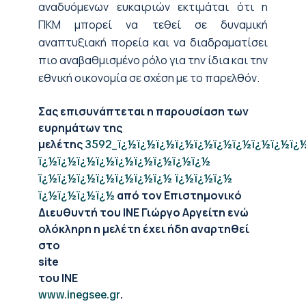
αναδυόμενων ευκαιριών εκτιμάται ότι η
ΠΚΜ μπορεί να τεθεί σε δυναμική
αναπτυξιακή πορεία και να διαδραματίσει
πιο αναβαθμισμένο ρόλο για την ίδια και την
εθνική οικονομία σε σχέση με το παρελθόν.
Σας επισυνάπτεται η παρουσίαση των
ευρημάτων της
μελέτης
3592_ï¿½ï¿½ï¿½ï¿½ï¿½ï¿½ï¿½ï¿½ï¿½ï¿
ï¿½ï¿½ï¿½ï¿½ï¿½ï¿½ï¿½ï¿½ï¿½
ï¿½ï¿½ï¿½ï¿½ï¿½ï¿½ï¿½ ï¿½ï¿½ï¿½
από τον Επιστημονικό
ï¿½ï¿½ï¿½ï¿½
Διευθυντή του ΙΝΕ Γιώργο Αργείτη ενώ
ολόκληρη η μελέτη έχει ήδη αναρτηθεί
στο
site
του ΙΝΕ
.
www.inegsee.gr