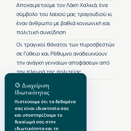
Αποχαιρετούμε τον Λάκη Χαλκιά, ένα
σύμβολο του λαϊκού μας τραγουδιού κι
έναν άνθρωπο με βαθιά κοινωνική και
πολιτική συνείδηση
Οι τραγικοί θάνατοι των πυροσβεστών
σε Γύθειο και Ρέθυμνο αναδεικνύουν
την ανάγκη γενναίων αποφάσεων από
την πλευρά της πολιτείας
Διαχείριση
Ιδιωτικότητας
Αρχείο Δημοσιεύσεων
Πιστεύουμε ότι τα δεδομένα
σας είναι ιδιοκτησία σας
Αύγουστος 2026
•
και υποστηρίζουμε το
Ιούλιος 2026
•
δικαίωμά σας στην
Ιούνιος 2026
•
ιδιωτικότητα και τη
Μάιος 2026
•