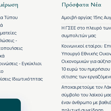
μέρωση
Πρόσφατα Νέα
ία Τύπου
Αμοιβή αργίας 15ης Αυ
κά
H ΓΣΕΕ στο πλευρό τω
ματείες
συμπολιτών μας
λώσεις -
Κοινωνικοί εταίροι: Ε
τοποιήσεις
Υπουργό Εθνικής Οικο
κά
Οικονομικών για αύξησ
οινώσεις - Εγκύκλιοι
10 ευρώ του ημερήσιου
εο
σίτισης των εργαζόμεν
ίσεις Ιδιωτικότητας
Αποχαιρετούμε τον Λάκ
σύμβολο του λαϊκού μα
έναν άνθρωπο με βαθιά
πολιτική συνείδηση