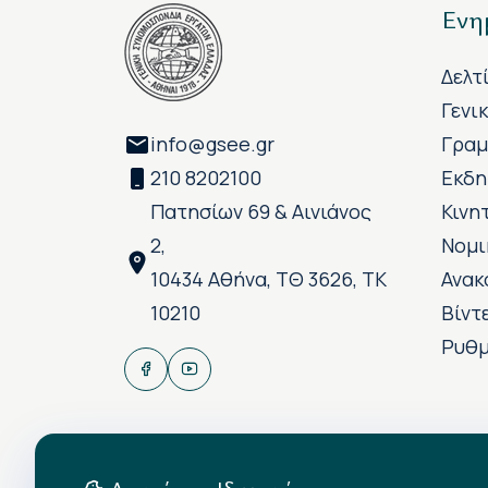
Ενη
Δελτ
Γενι
info@gsee.gr
Γραμ
210 8202100
Εκδη
Πατησίων 69 & Αινιάνος
Κινη
2,
Νομι
10434 Αθήνα, ΤΘ 3626, ΤΚ
Ανακ
10210
Βίντ
Ρυθμ