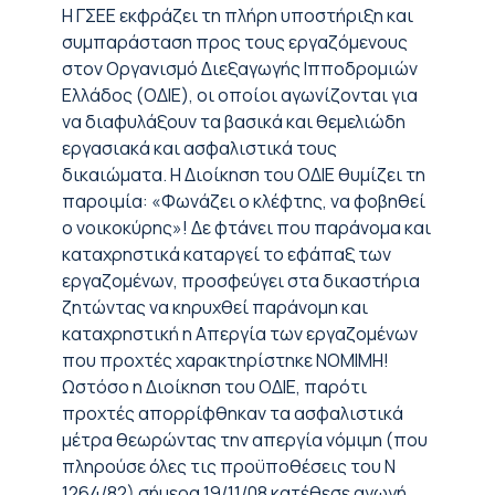
Η ΓΣΕΕ εκφράζει τη πλήρη υποστήριξη και
συμπαράσταση προς τους εργαζόμενους
στον Οργανισμό Διεξαγωγής Ιπποδρομιών
Ελλάδος (ΟΔΙΕ), οι οποίοι αγωνίζονται για
να διαφυλάξουν τα βασικά και θεμελιώδη
εργασιακά και ασφαλιστικά τους
δικαιώματα. Η Διοίκηση του ΟΔΙΕ θυμίζει τη
παροιμία: «Φωνάζει ο κλέφτης, να φοβηθεί
ο νοικοκύρης»! Δε φτάνει που παράνομα και
καταχρηστικά καταργεί το εφάπαξ των
εργαζομένων, προσφεύγει στα δικαστήρια
ζητώντας να κηρυχθεί παράνομη και
καταχρηστική η Απεργία των εργαζομένων
που προχτές χαρακτηρίστηκε ΝΟΜΙΜΗ!
Ωστόσο η Διοίκηση του ΟΔΙΕ, παρότι
προχτές απορρίφθηκαν τα ασφαλιστικά
μέτρα θεωρώντας την απεργία νόμιμη (που
πληρούσε όλες τις προϋποθέσεις του Ν
1264/82) σήμερα 19/11/08 κατέθεσε αγωγή