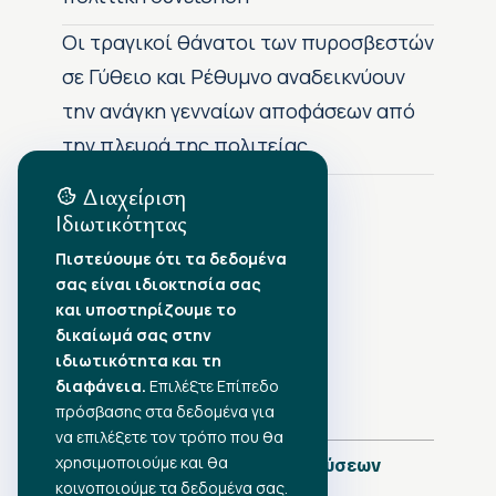
Οι τραγικοί θάνατοι των πυροσβεστών
σε Γύθειο και Ρέθυμνο αναδεικνύουν
την ανάγκη γενναίων αποφάσεων από
την πλευρά της πολιτείας
Διαχείριση
Ιδιωτικότητας
Αρχείο Δημοσιεύσεων
Πιστεύουμε ότι τα δεδομένα
σας είναι ιδιοκτησία σας
Αύγουστος 2026
•
και υποστηρίζουμε το
Ιούλιος 2026
•
δικαίωμά σας στην
Ιούνιος 2026
•
ιδιωτικότητα και τη
Μάιος 2026
•
Απρίλιος 2026
διαφάνεια.
•
Επιλέξτε Επίπεδο
Μάρτιος 2026
•
πρόσβασης στα δεδομένα για
να επιλέξετε τον τρόπο που θα
χρησιμοποιούμε και θα
Πλήρες Ημερολόγιο Δημοσιεύσεων
κοινοποιούμε τα δεδομένα σας.