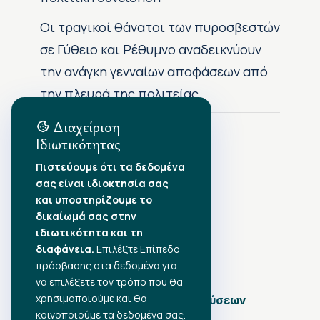
Οι τραγικοί θάνατοι των πυροσβεστών
σε Γύθειο και Ρέθυμνο αναδεικνύουν
την ανάγκη γενναίων αποφάσεων από
την πλευρά της πολιτείας
Διαχείριση
Ιδιωτικότητας
Αρχείο Δημοσιεύσεων
Πιστεύουμε ότι τα δεδομένα
σας είναι ιδιοκτησία σας
Αύγουστος 2026
•
και υποστηρίζουμε το
Ιούλιος 2026
•
δικαίωμά σας στην
Ιούνιος 2026
•
ιδιωτικότητα και τη
Μάιος 2026
•
Απρίλιος 2026
διαφάνεια.
•
Επιλέξτε Επίπεδο
Μάρτιος 2026
•
πρόσβασης στα δεδομένα για
να επιλέξετε τον τρόπο που θα
χρησιμοποιούμε και θα
Πλήρες Ημερολόγιο Δημοσιεύσεων
κοινοποιούμε τα δεδομένα σας.