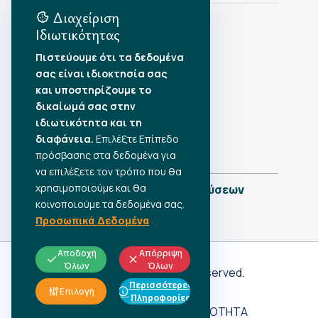
Διαχείριση
Ιδιωτικότητας
Αρχείο Δημοσιεύσεων
Πιστεύουμε ότι τα δεδομένα
σας είναι ιδιοκτησία σας
Αύγουστος 2026
•
και υποστηρίζουμε το
Ιούλιος 2026
•
δικαίωμά σας στην
Ιούνιος 2026
•
ιδιωτικότητα και τη
Μάιος 2026
•
Απρίλιος 2026
•
διαφάνεια.
Επιλέξτε Επίπεδο
Μάρτιος 2026
•
πρόσβασης στα δεδομένα για
να επιλέξετε τον τρόπο που θα
χρησιμοποιούμε και θα
Πλήρες Ημερολόγιο Δημοσιεύσεων
κοινοποιούμε τα δεδομένα σας.
Προσωπικά Δεδομένα
Αποδοχή
Απόρριψη
Όλων
Όλων
Γ.Σ.Ε.Ε
© 2026 All rights reserved.
Περισσότερες
ΠΡΟΣΩΠΙΚΑ ΔΕΔΟΜΕΝΑ
Επιλογή
Πληροφορίες
ΑΔΗΛΩΤΗ ΕΡΓΑΣΙΑ
ΠΡΟΣΒΑΣΙΜΟΤΗΤΑ