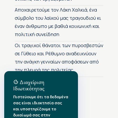
Αποχαιρετούμε τον Λάκη Χαλκιά, ένα
σύμβολο του λαϊκού μας τραγουδιού κι
έναν άνθρωπο με βαθιά κοινωνική και
πολιτική συνείδηση
Οι τραγικοί θάνατοι των πυροσβεστών
σε Γύθειο και Ρέθυμνο αναδεικνύουν
την ανάγκη γενναίων αποφάσεων από
την πλευρά της πολιτείας
Διαχείριση
Ιδιωτικότητας
Αρχείο Δημοσιεύσεων
Πιστεύουμε ότι τα δεδομένα
σας είναι ιδιοκτησία σας
Αύγουστος 2026
•
και υποστηρίζουμε το
Ιούλιος 2026
•
δικαίωμά σας στην
Ιούνιος 2026
•