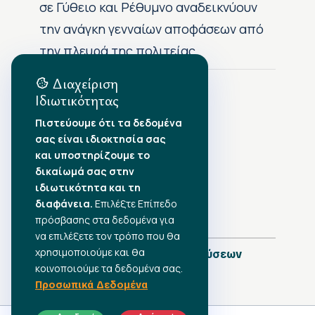
σε Γύθειο και Ρέθυμνο αναδεικνύουν
την ανάγκη γενναίων αποφάσεων από
την πλευρά της πολιτείας
Διαχείριση
Ιδιωτικότητας
Αρχείο Δημοσιεύσεων
Πιστεύουμε ότι τα δεδομένα
σας είναι ιδιοκτησία σας
Αύγουστος 2026
•
και υποστηρίζουμε το
Ιούλιος 2026
•
δικαίωμά σας στην
Ιούνιος 2026
•
ιδιωτικότητα και τη
Μάιος 2026
•
Απρίλιος 2026
•
διαφάνεια.
Επιλέξτε Επίπεδο
Μάρτιος 2026
•
πρόσβασης στα δεδομένα για
να επιλέξετε τον τρόπο που θα
χρησιμοποιούμε και θα
Πλήρες Ημερολόγιο Δημοσιεύσεων
κοινοποιούμε τα δεδομένα σας.
Προσωπικά Δεδομένα