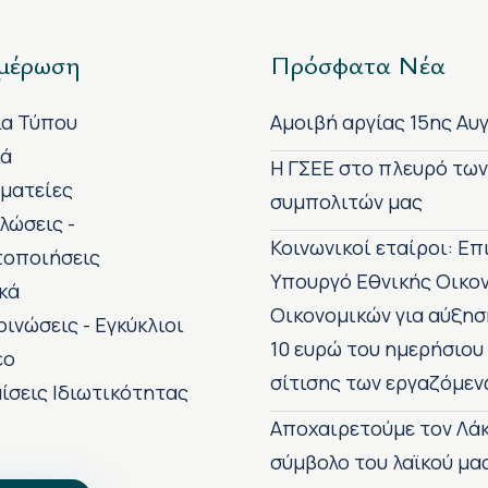
μέρωση
Πρόσφατα Νέα
ία Τύπου
Αμοιβή αργίας 15ης Αυ
κά
H ΓΣΕΕ στο πλευρό τω
ματείες
συμπολιτών μας
λώσεις -
Κοινωνικοί εταίροι: Ε
τοποιήσεις
Υπουργό Εθνικής Οικο
κά
Οικονομικών για αύξησ
οινώσεις - Εγκύκλιοι
10 ευρώ του ημερήσιου
εο
σίτισης των εργαζόμεν
ίσεις Ιδιωτικότητας
Αποχαιρετούμε τον Λάκ
σύμβολο του λαϊκού μα