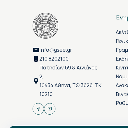
Ενη
Δελτ
Γενι
info@gsee.gr
Γραμ
210 8202100
Εκδη
Πατησίων 69 & Αινιάνος
Κινη
2,
Νομι
10434 Αθήνα, ΤΘ 3626, ΤΚ
Ανακ
10210
Βίντ
Ρυθμ