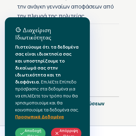
την ανάγκη γενναίων αποφάσεων από
την πλευρά της πολιτείας
Διαχείριση
Ιδιωτικότητας
Αρχείο Δημοσιεύσεων
Πιστεύουμε ότι τα δεδομένα
σας είναι ιδιοκτησία σας
Αύγουστος 2026
•
και υποστηρίζουμε το
Ιούλιος 2026
•
δικαίωμά σας στην
Ιούνιος 2026
•
ιδιωτικότητα και τη
Μάιος 2026
•
Απρίλιος 2026
διαφάνεια.
•
Επιλέξτε Επίπεδο
Μάρτιος 2026
•
πρόσβασης στα δεδομένα για
να επιλέξετε τον τρόπο που θα
χρησιμοποιούμε και θα
Πλήρες Ημερολόγιο Δημοσιεύσεων
κοινοποιούμε τα δεδομένα σας.
Προσωπικά Δεδομένα
Αποδοχή
Απόρριψη