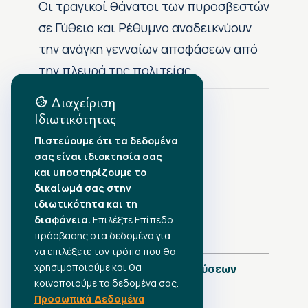
Οι τραγικοί θάνατοι των πυροσβεστών
σε Γύθειο και Ρέθυμνο αναδεικνύουν
την ανάγκη γενναίων αποφάσεων από
την πλευρά της πολιτείας
Διαχείριση
Ιδιωτικότητας
Αρχείο Δημοσιεύσεων
Πιστεύουμε ότι τα δεδομένα
σας είναι ιδιοκτησία σας
Αύγουστος 2026
•
και υποστηρίζουμε το
Ιούλιος 2026
•
δικαίωμά σας στην
Ιούνιος 2026
•
ιδιωτικότητα και τη
Μάιος 2026
•
Απρίλιος 2026
•
διαφάνεια.
Επιλέξτε Επίπεδο
Μάρτιος 2026
•
πρόσβασης στα δεδομένα για
να επιλέξετε τον τρόπο που θα
χρησιμοποιούμε και θα
Πλήρες Ημερολόγιο Δημοσιεύσεων
κοινοποιούμε τα δεδομένα σας.
Προσωπικά Δεδομένα