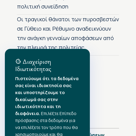
πολιτική συνείδηση
Οι τραγικοί θάνατοι των πυροσβεστών
σε Γύθειο και Ρέθυμνο αναδεικνύουν
την ανάγκη γενναίων αποφάσεων από
την πλευρά της πολιτείας
Διαχείριση
Ιδιωτικότητας
Αρχείο Δημοσιεύσεων
Πιστεύουμε ότι τα δεδομένα
σας είναι ιδιοκτησία σας
Αύγουστος 2026
•
και υποστηρίζουμε το
Ιούλιος 2026
•
δικαίωμά σας στην
Ιούνιος 2026
•
ιδιωτικότητα και τη
Μάιος 2026
•
Απρίλιος 2026
•
διαφάνεια.
Επιλέξτε Επίπεδο
Μάρτιος 2026
•
πρόσβασης στα δεδομένα για
να επιλέξετε τον τρόπο που θα
χρησιμοποιούμε και θα
Πλήρες Ημερολόγιο Δημοσιεύσεων