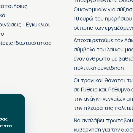
Υπουργό Εθνικής Οικο
τοποιήσεις
Οικονομικών για αύξησ
κά
10 ευρώ του ημερήσιου
οινώσεις - Εγκύκλιοι
σίτισης των εργαζόμεν
εο
Αποχαιρετούμε τον Λάκ
ίσεις Ιδιωτικότητας
σύμβολο του λαϊκού μα
έναν άνθρωπο με βαθιά
πολιτική συνείδηση
Οι τραγικοί θάνατοι 
σε Γύθειο και Ρέθυμνο
την ανάγκη γενναίων 
την πλευρά της πολιτε
 σας
Να αναλάβει πρωτοβου
ότητα
κυβέρνηση για την δια