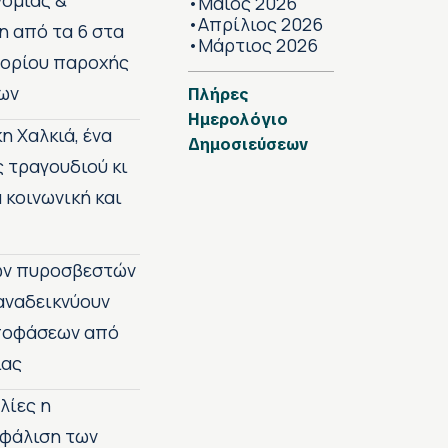
νομίας &
Μάιος 2026
•
Απρίλιος 2026
•
η από τα 6 στα
Μάρτιος 2026
•
 ορίου παροχής
ων
Πλήρες
Ημερολόγιο
η Χαλκιά, ένα
Δημοσιεύσεων
ς τραγουδιού κι
 κοινωνική και
των πυροσβεστών
 αναδεικνύουν
αποφάσεων από
ίας
λίες η
σφάλιση των