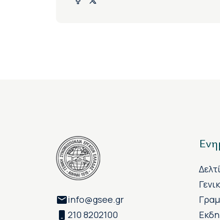
Ενη
Δελτ
Γενι
info@gsee.gr
Γραμ
210 8202100
Εκδη