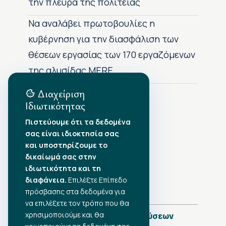
την πλευρά της πολιτείας
Να αναλάβει πρωτοβουλίες η
κυβέρνηση για την διασφάλιση των
θέσεων εργασίας των 170 εργαζόμενων
της αλυσίδας MERE
Διαχείριση
Ιδιωτικότητας
Αρχείο Δημοσιεύσεων
Πιστεύουμε ότι τα δεδομένα
σας είναι ιδιοκτησία σας
Αύγουστος 2026
•
και υποστηρίζουμε το
Ιούλιος 2026
•
δικαίωμά σας στην
Ιούνιος 2026
•
ιδιωτικότητα και τη
Μάιος 2026
•
Απρίλιος 2026
διαφάνεια.
•
Επιλέξτε Επίπεδο
Μάρτιος 2026
•
πρόσβασης στα δεδομένα για
να επιλέξετε τον τρόπο που θα
χρησιμοποιούμε και θα
Πλήρες Ημερολόγιο Δημοσιεύσεων