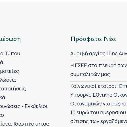
μέρωση
Πρόσφατα Νέα
ία Τύπου
Αμοιβή αργίας 15ης Αυ
κά
H ΓΣΕΕ στο πλευρό τω
ματείες
συμπολιτών μας
λώσεις -
Κοινωνικοί εταίροι: Ε
τοποιήσεις
Υπουργό Εθνικής Οικο
κά
Οικονομικών για αύξησ
οινώσεις - Εγκύκλιοι
10 ευρώ του ημερήσιου
εο
σίτισης των εργαζόμεν
ίσεις Ιδιωτικότητας