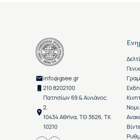
Ενη
Δελτ
Γενι
info@gsee.gr
Γραμ
210 8202100
Εκδη
Πατησίων 69 & Αινιάνος
Κινη
2,
Νομι
10434 Αθήνα, ΤΘ 3626, ΤΚ
Ανακ
10210
Βίντ
Ρυθμ