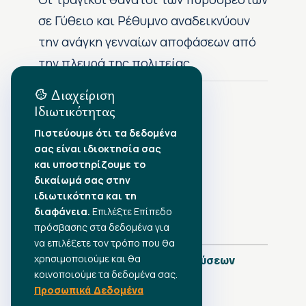
σε Γύθειο και Ρέθυμνο αναδεικνύουν
την ανάγκη γενναίων αποφάσεων από
την πλευρά της πολιτείας
Διαχείριση
Ιδιωτικότητας
Αρχείο Δημοσιεύσεων
Πιστεύουμε ότι τα δεδομένα
σας είναι ιδιοκτησία σας
Αύγουστος 2026
•
και υποστηρίζουμε το
Ιούλιος 2026
•
δικαίωμά σας στην
Ιούνιος 2026
•
ιδιωτικότητα και τη
Μάιος 2026
•
Απρίλιος 2026
διαφάνεια.
•
Επιλέξτε Επίπεδο
Μάρτιος 2026
•
πρόσβασης στα δεδομένα για
να επιλέξετε τον τρόπο που θα
χρησιμοποιούμε και θα
Πλήρες Ημερολόγιο Δημοσιεύσεων
κοινοποιούμε τα δεδομένα σας.
Προσωπικά Δεδομένα